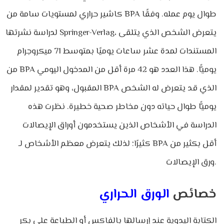
كاشير حراري لمستويات سامة من BPA طوال يوم عمله. وفقًا
لدراسة نشرتها Springer-Verlag، يتعرض الشخص الذي يتلقى
المستندات لمدة عشر ساعات يوميًا بمتوسط
71 ميكروجرام
من BPA يوميًّا. هذا العدد هو 42 مرة أقل من المدخول اليومي
المقبول، وهو تقدير لمقدار BPA الذي قد يتعرض له الشخص
يوميًّا طوال حياته دون مخاطر صحية خطيرة. نظرت هذه
الدراسة في الأشخاص الذين يستخدمون أوراق الإيصالات
كثيرًا؛ لذلك يتعرض معظم الأشخاص لـ BPA أقل بكثير من
ورق الإيصالات.
خصائص
الورق الحراري
الكتابة اليدوية عند إرسالها بالفاكس أو الطباعة على بكر