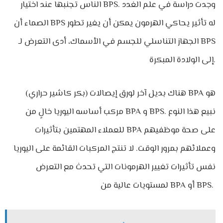
الناس تجنبها عند اختيار BPS. وجدت دراسة في علم الغدد
الصماء أن BPS له تأثير يحاكي الهرمون يمكن أن يغير تطور
الجهاز التناسلي للجسم في الأسماك، أدى التعرض لـ BPS
إلى الولادة المبكرة.
هناك بديل آخر لورق إيصالات (بكر كاشير حراري) BPA هو
مركب أساسه اليوريا خالٍ من BPA و BPS. نبيع هذا النوع
للعملاء المهتمين بتأثيرات BPA على صحة موظفيهم
وعملائهم بمرور الوقت. لا تنتج المركبات القائمة على اليوريا
نفس تأثيرات تغيير الهرمونات التي تحدث مع التعرض
لمستويات عالية من BPA أو BPS.