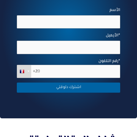
الأسم
الأيميل*
رقم التلفون*