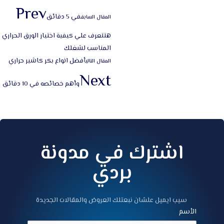
Prev
في 5 دقائق
المقال السابق
هتتعرف علي كيفية اختيار الورق الحراري
المناسب لشغلك
أفضل انواع بكر كاشير حراري
المقال التالي
Next
وأهم خصائصه في 10 دقائق
اشترك في مدونة
بردي
سيب ايميل علشان نبعتلك العروض والمقالات الجديدة
الأسم