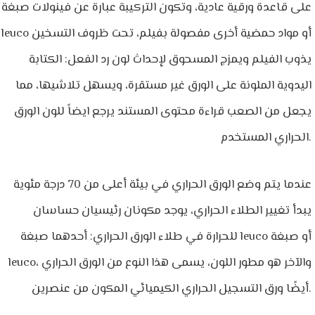
على قاعدة ورقية عادية، وتكون التركيبة عبارة عن فينولات صبغة
leuco أو مواد حمضية أخرى مفصولة بفيلم، تحت ظروف التسخين
يذوب الفيلم ويمزج المسحوق لإحداث لون رد الفعل: الكتابة
اليدوية الملونة على الورق غير مستقرة، ويسهل تلاشيها، مما
يجعل من الصعب قراءة محتوى المستند يرجع ايضاً للون الورق
الحراري المستخدم.
عندما يتم وضع الورق الحراري في بيئة أعلى من 70 درجة مئوية
يبدأ تغيير الطلاء الحراري، يوجد مكونان رئيسيان حساسان
للحرارة في طلاء الورق الحراري: أحدهما صبغة leuco أو صبغة
leuco، والآخر هو مطور اللون، يسمى هذا النوع من الورق الحراري
أيضًا ورق التسجيل الحراري الكيميائي المكون من عنصرين.