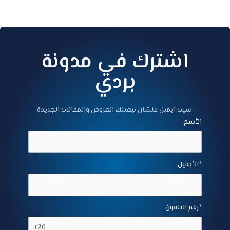
اشترك في مدونة
بردي
سيب ايميل علشان نبعتلك العروض والمقالات الجديدة
الأسم
الأيميل*
رقم التلفون*