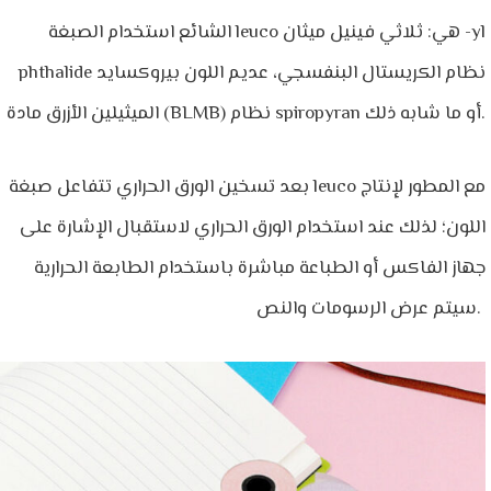
الشائع استخدام الصبغة leuco هي: ثلاثي فينيل ميثان -yl
phthalide نظام الكريستال البنفسجي، عديم اللون بيروكسايد
الميثيلين الأزرق مادة (BLMB) نظام spiropyran أو ما شابه ذلك.
بعد تسخين الورق الحراري تتفاعل صبغة leuco مع المطور لإنتاج
اللون؛ لذلك عند استخدام الورق الحراري لاستقبال الإشارة على
جهاز الفاكس أو الطباعة مباشرة باستخدام الطابعة الحرارية
سيتم عرض الرسومات والنص.