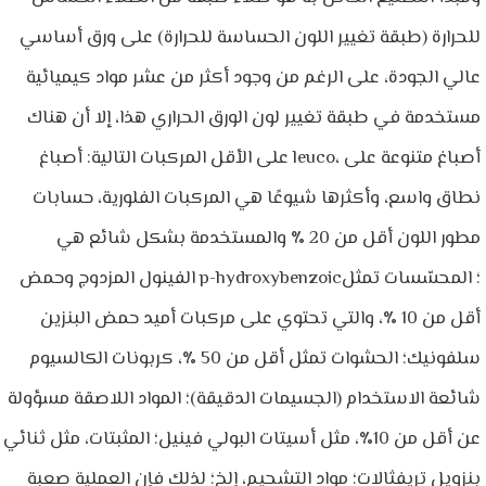
للحرارة (طبقة تغيير اللون الحساسة للحرارة) على ورق أساسي
عالي الجودة، على الرغم من وجود أكثر من عشر مواد كيميائية
مستخدمة في طبقة تغيير لون الورق الحراري هذا، إلا أن هناك
على الأقل المركبات التالية: أصباغ leuco، أصباغ متنوعة على
نطاق واسع، وأكثرها شيوعًا هي المركبات الفلورية، حسابات
مطور اللون أقل من 20 ٪ والمستخدمة بشكل شائع هي
الفينول المزدوج وحمض p-hydroxybenzoic؛ المحسّسات تمثل
أقل من 10 ٪، والتي تحتوي على مركبات أميد حمض البنزين
سلفونيك؛ الحشوات تمثل أقل من 50 ٪، كربونات الكالسيوم
شائعة الاستخدام (الجسيمات الدقيقة)؛ المواد اللاصقة مسؤولة
عن أقل من 10٪، مثل أسيتات البولي فينيل؛ المثبتات، مثل ثنائي
بنزويل تريفثالات؛ مواد التشحيم، إلخ؛ لذلك فإن العملية صعبة