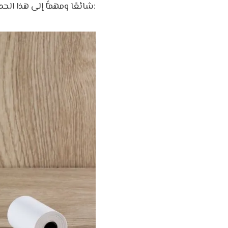
شائعًا ومهمًّا إلى هذا الحد، بسبب مزاياه وفوائده، والتي منها ما يلي: