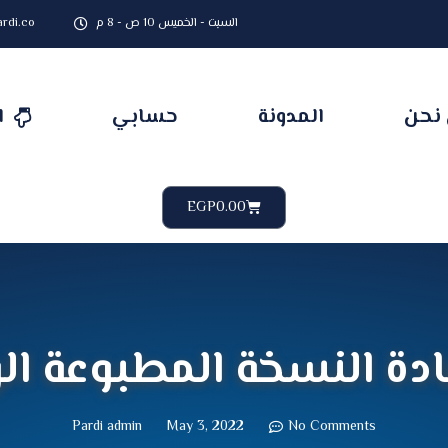
السبت - الخميس 10 ص - 8 م
rdi.co
نحن
المدونة
حسابي
ا
Cart
EGP
0.00
دة النسخة المطبوعة الو
Pardi admin
May 3, 2022
No Comments