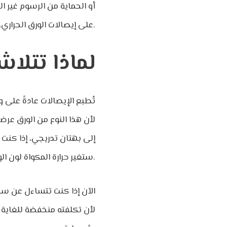
أو الحماية من الرسوم غير ا
على إيصالات الورق الحراري، وعندما يفعلون ذلك، فقد يعني ذلك مشكلة، خاصة إذا كان الأمر يتعلق برجال الضرائب.
لماذا تتلا
تُطبع الإيصالات عادةً على و
لأن هذا النوع من الورق عر
ستغير حرارة المكواة لون الورق إلى اللون الأسود، يعتبر الزيت والرطوبة من العوامل المسؤولة أيضًا.
الآن إذا كنت تتساءل عن سب
لأن تكلفته منخفضة للغاية 