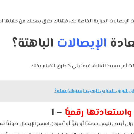
ادة
الإيصالات
الباهتة؟
ل الورق الحراري الرديء (ستوك) سام؟
واستعادتها رقميًّا
1 –
ال أبيض (ليس مصفرًا أو بنيًّا أو أسود)، امسح الإيصال ضوئيًّا ت