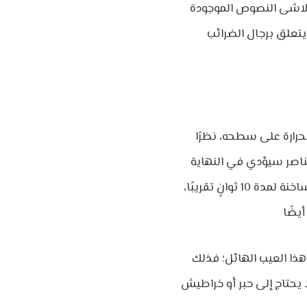
 تتلاشى النصوص الموجودة
لحرارة على سطحه، نظرًا
عناصر سيؤدي في النهاية
إلى بهتان تدريجي، إذا كنت في حالة مزاجية لإجراء التجارب، فضع إيصالًا لا تحتاجه تحت مكواة ساخنة لمدة 10 ثوانٍ تقريبًا،
ذا العيب الهائل؛ فذلك
 يحتاج إلى حبر أو خراطيش