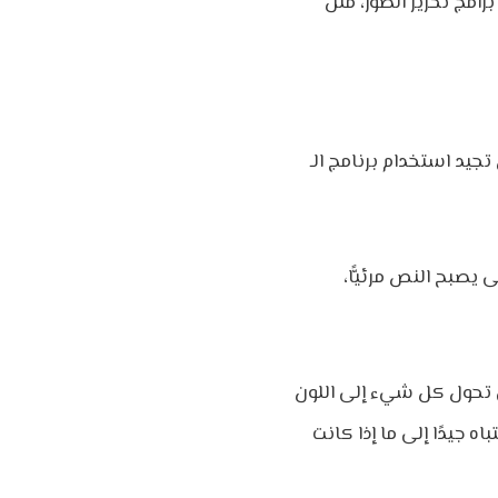
Adobe Ph، وقم بعمل صورة سلبية منها عن طريق ضبط
الـ Photoshop، فيمكنك محاولة استعادته بالطريقة القديمة: عن طريق تسخين الورق
 يصبح النص مرئيًّا،
لى تحول كل شيء إلى اللون
ه جيدًا إلى ما إذا كانت