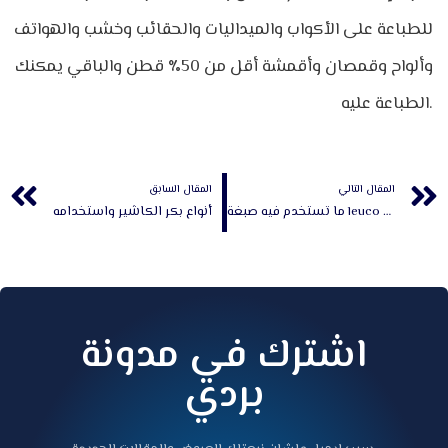
للطباعة على الأكواب والميداليات والحقائب وخشب والهواتف
وألواح وقمصان وأقمشة أقل من 50٪ قطن والباقي يمكنك
الطباعة عليه.
Prev
المقال التالي
المقال السابق
ما تستخدم فيه صبغة leuco الورق الحراري
أنواع بكر الكاشير واستخدامه
اشترك في مدونة
بردي