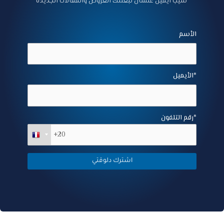
سيب ايميل علشان نبعتلك العروض والمقالات الجديدة
الأسم
الأيميل*
رقم التلفون*