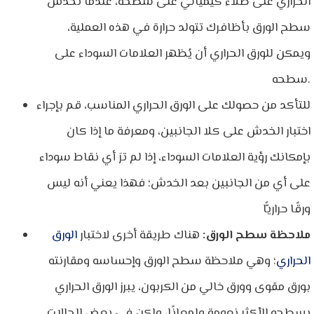
الحراري على طلاء كيميائي على سطحه، عندما تخدش
سطح الورق بأظافرك تتولد حرارة في هذه العملية،
ويمكن للورق الحراري أن يُظهر العلامات السوداء على
سطحه.
للتأكد من حصولك على الورق الحراري المناسب، قم بإجراء
اختبار الخدش على كلا الجانبين، ومعرفة ما إذا كان
بإمكانك رؤية العلامات السوداء، إذا لم ترَ أي نقاط سوداء
على أي من الجانبين بعد الخدش؛ فهذا يعني أنه ليس
ورقًا حراريًّا
ملاحظة سطح الورق:
هناك طريقة أخرى لاختبار
الورق
الحراري
؛ وهي ملاحظة سطح الورق وإحساسه ومقارنته
بورق مقوى وورق خالي من الكربون، يبرز الورق الحراري
بسطحه الأكثر نعومة ولمعانًا، ولكن في بعض الحالات