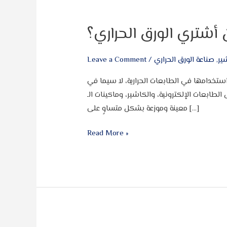
 أشتري الورق الحراري؟
ير
,
صناعة الورق الحراري
/
Leave a Comment
استخدامها في الطابعات الحرارية، لا سيما في
 وماكينات الـ ATM لطباعة تفاصيل عملية السحب أو الإيداع. سطح الورقة مغطى بمزيج من صبغة
معينة وموزعة بشكل متساوٍ على […]
Read More »