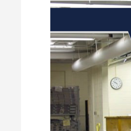
كيف
يصنع
الورق
الحراري؟