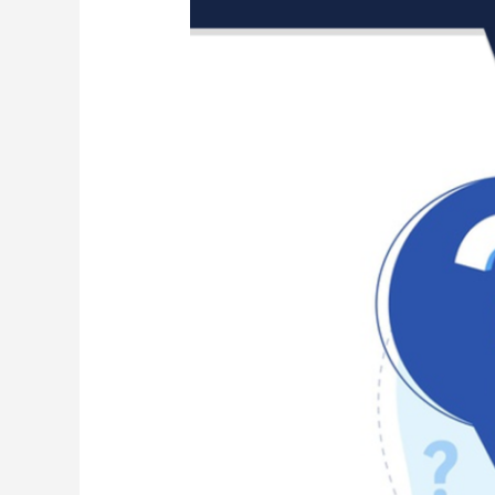
الورق
الحراري؟