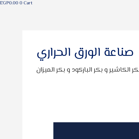
EGP
0.00
0
Cart
Post
pagination
صناعة الورق الحراري
من
أين
أشتري