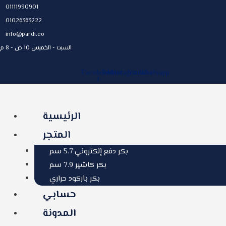
Skip
01111990901
to
01026363222
content
info@pardi.co
السبت - الخميس 10 ص - 8 م
Facebook-
Twitter
Instagram
Youtube
Whatsapp
f
الرئيسية
المتجر
بكر دفع إلكتروني 5.7 سم
بكر كاشير 7.9 سم
بكر باركود حراري
حسابي
المدونة