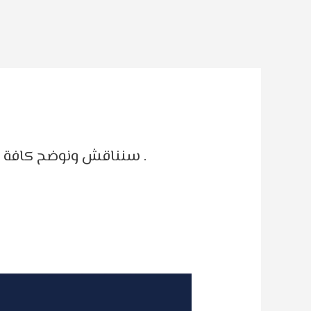
سنناقش ونوضح كافة المعلومات والجديد في صناعة الورق الحراري تحديداً بكر الكاشير و بكر الباركود و بكر الميزان .